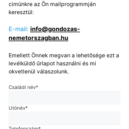
cimünkre az Ön mailprogrammján
keresztül:
E-mail:
info@gondozas-
nemetorszagban.hu
Emellett Önnek megvan a lehetősége ezt a
levélküldő űrlapot használni és mi
okvetlenül válaszolunk.
Családi név*
Utónév*
Telefonszám*