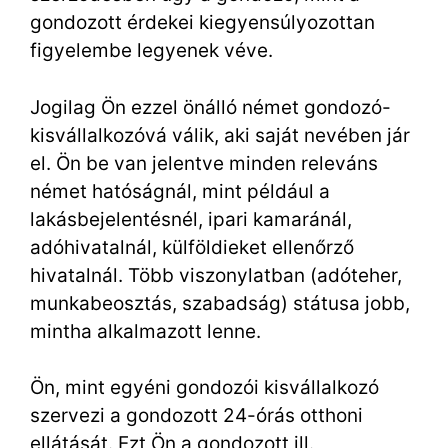
gondozott érdekei kiegyensúlyozottan
figyelembe legyenek véve.
Jogilag Ön ezzel önálló német gondozó-
kisvállalkozóvá válik, aki saját nevében jár
el. Ön be van jelentve minden releváns
német hatóságnál, mint például a
lakásbejelentésnél, ipari kamaránál,
adóhivatalnál, külföldieket ellenőrző
hivatalnál. Több viszonylatban (adóteher,
munkabeosztás, szabadság) státusa jobb,
mintha alkalmazott lenne.
Ön, mint egyéni gondozói kisvállalkozó
szervezi a gondozott 24-órás otthoni
ellátását. Ezt Ön a gondozott ill.